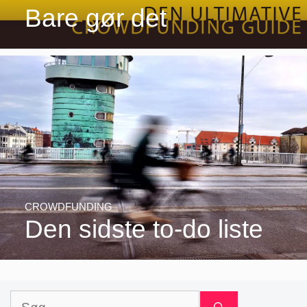
Bare gør det
CROWDFUNDING
Den sidste to-do liste
Søg