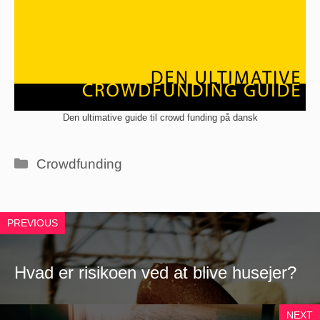
Den ultimative guide til crowd funding på dansk
Kategorier
Crowdfunding
PREVIOUS
Hvad er risikoen ved at blive husejer?
NEXT